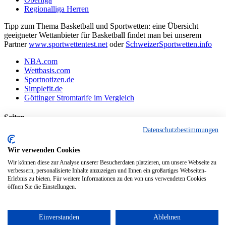
Regionalliga Herren
Tipp zum Thema Basketball und Sportwetten: eine Übersicht
geeigneter Wettanbieter für Basketball findet man bei unserem
Partner
www.sportwettentest.net
oder
SchweizerSportwetten.info
NBA.com
Wettbasis.com
Sportnotizen.de
Simplefit.de
Göttinger Stromtarife im Vergleich
Seiten
Datenschutzbestimmungen
Basketballvereine aus Göttingen und Umgebung:
Datenschutzerklärung
Wir verwenden Cookies
Impressum
Wir können diese zur Analyse unserer Besucherdaten platzieren, um unsere Webseite zu
Interessante Webseiten aus der Region Göttingen
verbessern, personalisierte Inhalte anzuzeigen und Ihnen ein großartiges Webseiten-
Kontakt
Erlebnis zu bieten. Für weitere Informationen zu den von uns verwendeten Cookies
Links
öffnen Sie die Einstellungen.
Links zu interessanten Basketball-Webseiten
News einreichen
Partner
Einverstanden
Ablehnen
Tickets