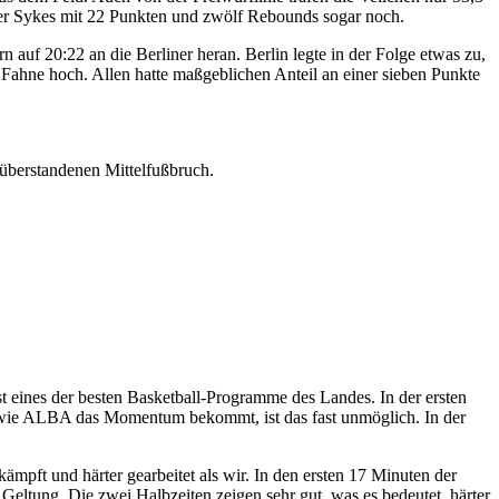
ieler Sykes mit 22 Punkten und zwölf Rebounds sogar noch.
 auf 20:22 an die Berliner heran. Berlin legte in der Folge etwas zu,
 Fahne hoch. Allen hatte maßgeblichen Anteil an einer sieben Punkte
überstandenen Mittelfußbruch.
 eines der besten Basketball-Programme des Landes. In der ersten
am wie ALBA das Momentum bekommt, ist das fast unmöglich. In der
pft und härter gearbeitet als wir. In den ersten 17 Minuten der
Geltung. Die zwei Halbzeiten zeigen sehr gut, was es bedeutet, härter