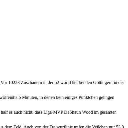
r 10228 Zuschauern in der o2 world lief bei den Göttingern in der
e zwölfeinhalb Minuten, in denen kein einiges Pünktchen gelingen
 Da half es auch nicht, dass Liga-MVP DaShaun Wood im gesamten
 dem Feld. Auch von der Freiwurflinie trafen die Veilchen nur 53,3