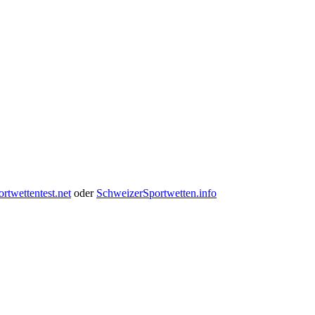
twettentest.net
oder
SchweizerSportwetten.info