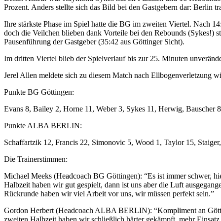
Prozent. Anders stellte sich das Bild bei den Gastgebern dar: Berlin
Ihre stärkste Phase im Spiel hatte die BG im zweiten Viertel. Nach 14
doch die Veilchen blieben dank Vorteile bei den Rebounds (Sykes!) st
Pausenführung der Gastgeber (35:42 aus Göttinger Sicht).
Im dritten Viertel blieb der Spielverlauf bis zur 25. Minuten unveränd
Jerel Allen meldete sich zu diesem Match nach Ellbogenverletzung w
Punkte BG Göttingen:
Evans 8, Bailey 2, Horne 11, Weber 3, Sykes 11, Herwig, Bauscher 8
Punkte ALBA BERLIN:
Schaffartzik 12, Francis 22, Simonovic 5, Wood 1, Taylor 15, Staiger
Die Trainerstimmen:
Michael Meeks (Headcoach BG Göttingen): “Es ist immer schwer, hier
Halbzeit haben wir gut gespielt, dann ist uns aber die Luft ausgeg
Rückrunde haben wir viel Arbeit vor uns, wir müssen perfekt sein.”
Gordon Herbert (Headcoach ALBA BERLIN): “Kompliment an Göttingen da
zweiten Halbzeit haben wir schließlich härter gekämpft, mehr Einsatz