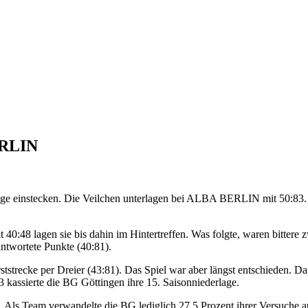
ERLIN
e einstecken. Die Veilchen unterlagen bei ALBA BERLIN mit 50:83. Vo
it 40:48 lagen sie bis dahin im Hintertreffen. Was folgte, waren bitter
ntwortete Punkte (40:81).
tstrecke per Dreier (43:81). Das Spiel war aber längst entschieden.
83 kassierte die BG Göttingen ihre 15. Saisonniederlage.
ls Team verwandelte die BG lediglich 27,5 Prozent ihrer Versuche aus