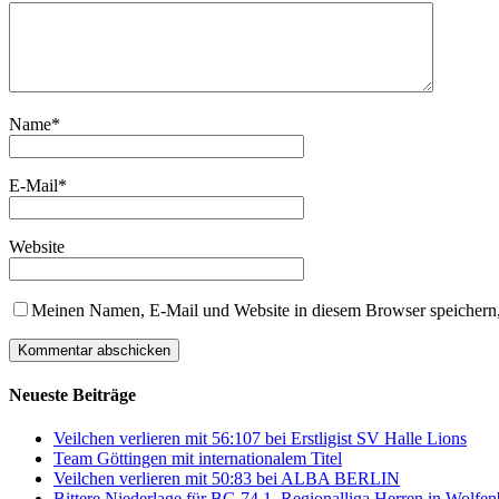
Name
*
E-Mail
*
Website
Meinen Namen, E-Mail und Website in diesem Browser speichern,
Neueste Beiträge
Veilchen verlieren mit 56:107 bei Erstligist SV Halle Lions
Team Göttingen mit internationalem Titel
Veilchen verlieren mit 50:83 bei ALBA BERLIN
Bittere Niederlage für BG 74 1. Regionalliga Herren in Wolfen