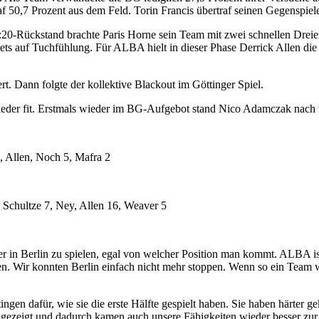
 traf 50,7 Prozent aus dem Feld. Torin Francis übertraf seinen Gegensp
:20-Rückstand brachte Paris Horne sein Team mit zwei schnellen Dreiern
ets auf Tuchfühlung. Für ALBA hielt in dieser Phase Derrick Allen die
ert. Dann folgte der kollektive Blackout im Göttinger Spiel.
ieder fit. Erstmals wieder im BG-Aufgebot stand Nico Adamczak nach 
, Allen, Noch 5, Mafra 2
, Schultze 7, Ney, Allen 16, Weaver 5
 in Berlin zu spielen, egal von welcher Position man kommt. ALBA ist
angen. Wir konnten Berlin einfach nicht mehr stoppen. Wenn so ein Te
für, wie sie die erste Hälfte gespielt haben. Sie haben härter gekäm
 gezeigt und dadurch kamen auch unsere Fähigkeiten wieder besser zur 