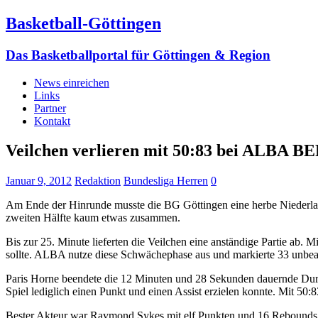
Basketball-Göttingen
Das Basketballportal für Göttingen & Region
News einreichen
Links
Partner
Kontakt
Veilchen verlieren mit 50:83 bei ALBA B
Januar 9, 2012
Redaktion
Bundesliga Herren
0
Am Ende der Hinrunde musste die BG Göttingen eine herbe Niederlag
zweiten Hälfte kaum etwas zusammen.
Bis zur 25. Minute lieferten die Veilchen eine anständige Partie ab. M
sollte. ALBA nutze diese Schwächephase aus und markierte 33 unbea
Paris Horne beendete die 12 Minuten und 28 Sekunden dauernde Durs
Spiel lediglich einen Punkt und einen Assist erzielen konnte. Mit 50:
Bester Akteur war Raymond Sykes mit elf Punkten und 16 Rebounds. A