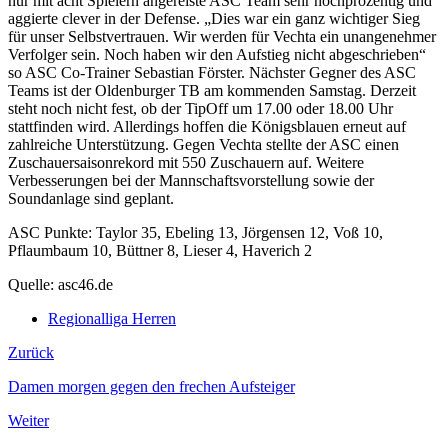
nur mit acht Spielern angereiste ASC Team sehr hochprozentig und
aggierte clever in der Defense. „Dies war ein ganz wichtiger Sieg
für unser Selbstvertrauen. Wir werden für Vechta ein unangenehmer
Verfolger sein. Noch haben wir den Aufstieg nicht abgeschrieben“
so ASC Co-Trainer Sebastian Förster. Nächster Gegner des ASC
Teams ist der Oldenburger TB am kommenden Samstag. Derzeit
steht noch nicht fest, ob der TipOff um 17.00 oder 18.00 Uhr
stattfinden wird. Allerdings hoffen die Königsblauen erneut auf
zahlreiche Unterstützung. Gegen Vechta stellte der ASC einen
Zuschauersaisonrekord mit 550 Zuschauern auf. Weitere
Verbesserungen bei der Mannschaftsvorstellung sowie der
Soundanlage sind geplant.
ASC Punkte: Taylor 35, Ebeling 13, Jörgensen 12, Voß 10,
Pflaumbaum 10, Büttner 8, Lieser 4, Haverich 2
Quelle: asc46.de
Regionalliga Herren
Zurück
Damen morgen gegen den frechen Aufsteiger
Weiter