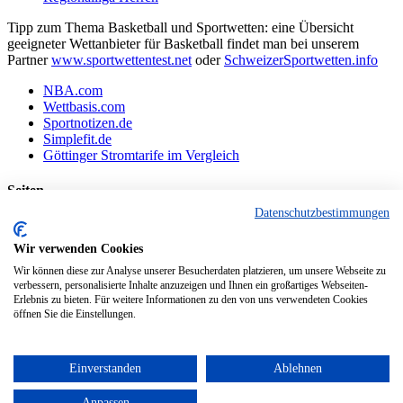
Tipp zum Thema Basketball und Sportwetten: eine Übersicht
geeigneter Wettanbieter für Basketball findet man bei unserem
Partner
www.sportwettentest.net
oder
SchweizerSportwetten.info
NBA.com
Wettbasis.com
Sportnotizen.de
Simplefit.de
Göttinger Stromtarife im Vergleich
Seiten
Datenschutzbestimmungen
Basketballvereine aus Göttingen und Umgebung:
Datenschutzerklärung
Wir verwenden Cookies
Impressum
Wir können diese zur Analyse unserer Besucherdaten platzieren, um unsere Webseite zu
Interessante Webseiten aus der Region Göttingen
verbessern, personalisierte Inhalte anzuzeigen und Ihnen ein großartiges Webseiten-
Kontakt
Erlebnis zu bieten. Für weitere Informationen zu den von uns verwendeten Cookies
Links
öffnen Sie die Einstellungen.
Links zu interessanten Basketball-Webseiten
News einreichen
Partner
Einverstanden
Ablehnen
Tickets
Unterstützung
Anpassen