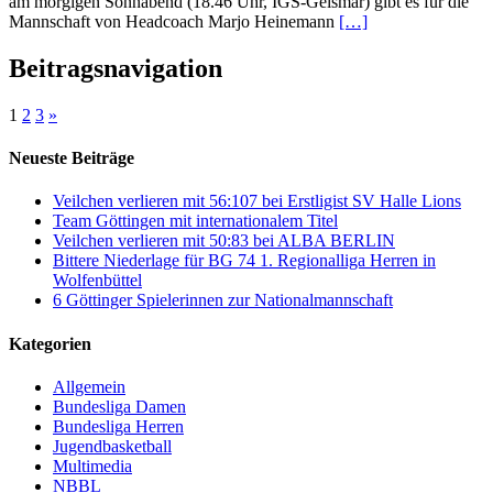
am morgigen Sonnabend (18.46 Uhr, IGS-Geismar) gibt es für die
Mannschaft von Headcoach Marjo Heinemann
[…]
Beitragsnavigation
1
2
3
»
Neueste Beiträge
Veilchen verlieren mit 56:107 bei Erstligist SV Halle Lions
Team Göttingen mit internationalem Titel
Veilchen verlieren mit 50:83 bei ALBA BERLIN
Bittere Niederlage für BG 74 1. Regionalliga Herren in
Wolfenbüttel
6 Göttinger Spielerinnen zur Nationalmannschaft
Kategorien
Allgemein
Bundesliga Damen
Bundesliga Herren
Jugendbasketball
Multimedia
NBBL