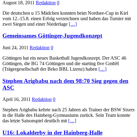
August 18, 2011
Redaktion
0
Die deutschen u 15 Mädchen konnten beim Nordsee-Cup in Kiel
vom 12.-15.8. einen Erfolg verzeichnen und haben das Turnier mit
zwei Siegen und einer Niederlage
[…]
Gemeinsames Göttinger-Jugendkonzept
Juni 24, 2011
Redaktion
0
Göttingen hat ein neues Basketball Jugendkonzept. Der ASC 46
Göttingen, die BG 74 Göttingen und die starting five GmbH
(Trägergesellschaft der Beko BBL Lizenz) haben
[…]
Stephen Arigbabu nach dem 98:70 Sieg gegen den
ASC
April 16, 2011
Redaktion
0
Stephen Arigbabu kehrte nach 25 Jahren als Trainer der BSW Sixers
in die Halle des Hainberg-Gymnasiums zurück. Sein Team konnte
das letzte Saisonspiel deutlich mit
[…]
U16: Lokalderby in der Hainberg-Halle