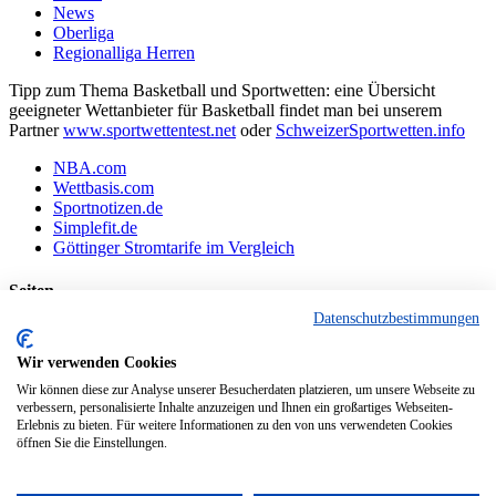
News
Oberliga
Regionalliga Herren
Tipp zum Thema Basketball und Sportwetten: eine Übersicht
geeigneter Wettanbieter für Basketball findet man bei unserem
Partner
www.sportwettentest.net
oder
SchweizerSportwetten.info
NBA.com
Wettbasis.com
Sportnotizen.de
Simplefit.de
Göttinger Stromtarife im Vergleich
Seiten
Datenschutzbestimmungen
Basketballvereine aus Göttingen und Umgebung:
Datenschutzerklärung
Wir verwenden Cookies
Impressum
Wir können diese zur Analyse unserer Besucherdaten platzieren, um unsere Webseite zu
Interessante Webseiten aus der Region Göttingen
verbessern, personalisierte Inhalte anzuzeigen und Ihnen ein großartiges Webseiten-
Kontakt
Erlebnis zu bieten. Für weitere Informationen zu den von uns verwendeten Cookies
Links
öffnen Sie die Einstellungen.
Links zu interessanten Basketball-Webseiten
News einreichen
Partner