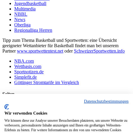
Jugendbasketball
Multimedia
NBBL
News
Oberliga
Regionalliga Herren
Tipp zum Thema Basketball und Sportwetten: eine Übersicht
geeigneter Wettanbieter für Basketball findet man bei unserem
Partner
www.sportwettentest.net
oder
SchweizerSportwetten.info
NBA.com
Wettbasis.com
Sportnotizen.de
Simplefit.de
Göttinger Stromtarife im Vergleich
Seiten
Datenschutzbestimmungen
Basketballvereine aus Göttingen und Umgebung:
Datenschutzerklärung
Wir verwenden Cookies
Impressum
Wir können diese zur Analyse unserer Besucherdaten platzieren, um unsere Webseite zu
Interessante Webseiten aus der Region Göttingen
verbessern, personalisierte Inhalte anzuzeigen und Ihnen ein großartiges Webseiten-
Kontakt
Erlebnis zu bieten. Für weitere Informationen zu den von uns verwendeten Cookies
Links