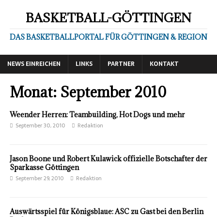
BASKETBALL-GÖTTINGEN
DAS BASKETBALLPORTAL FÜR GÖTTINGEN & REGION
NEWS EINREICHEN
LINKS
PARTNER
KONTAKT
Monat:
September 2010
Weender Herren: Teambuilding, Hot Dogs und mehr
September 30, 2010
Redaktion
Jason Boone und Robert Kulawick offizielle Botschafter der
Sparkasse Göttingen
September 29, 2010
Redaktion
Auswärtsspiel für Königsblaue: ASC zu Gast bei den Berlin