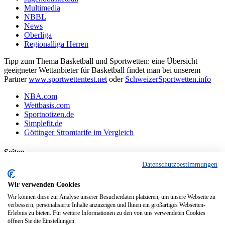
Multimedia
NBBL
News
Oberliga
Regionalliga Herren
Tipp zum Thema Basketball und Sportwetten: eine Übersicht
geeigneter Wettanbieter für Basketball findet man bei unserem
Partner
www.sportwettentest.net
oder
SchweizerSportwetten.info
NBA.com
Wettbasis.com
Sportnotizen.de
Simplefit.de
Göttinger Stromtarife im Vergleich
Seiten
Datenschutzbestimmungen
Basketballvereine aus Göttingen und Umgebung:
Datenschutzerklärung
Wir verwenden Cookies
Impressum
Wir können diese zur Analyse unserer Besucherdaten platzieren, um unsere Webseite zu
Interessante Webseiten aus der Region Göttingen
verbessern, personalisierte Inhalte anzuzeigen und Ihnen ein großartiges Webseiten-
Kontakt
Erlebnis zu bieten. Für weitere Informationen zu den von uns verwendeten Cookies
Links
öffnen Sie die Einstellungen.