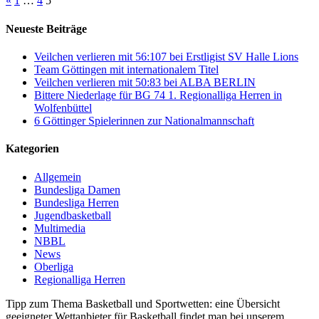
«
1
…
4
5
Neueste Beiträge
Veilchen verlieren mit 56:107 bei Erstligist SV Halle Lions
Team Göttingen mit internationalem Titel
Veilchen verlieren mit 50:83 bei ALBA BERLIN
Bittere Niederlage für BG 74 1. Regionalliga Herren in
Wolfenbüttel
6 Göttinger Spielerinnen zur Nationalmannschaft
Kategorien
Allgemein
Bundesliga Damen
Bundesliga Herren
Jugendbasketball
Multimedia
NBBL
News
Oberliga
Regionalliga Herren
Tipp zum Thema Basketball und Sportwetten: eine Übersicht
geeigneter Wettanbieter für Basketball findet man bei unserem